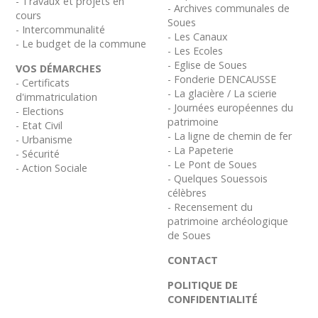
- Travaux et projets en
- Archives communales de
cours
Soues
- Intercommunalité
- Les Canaux
- Le budget de la commune
- Les Ecoles
- Eglise de Soues
VOS DÉMARCHES
- Fonderie DENCAUSSE
- Certificats
- La glacière / La scierie
d'immatriculation
- Journées européennes du
- Elections
patrimoine
- Etat Civil
- La ligne de chemin de fer
- Urbanisme
- La Papeterie
- Sécurité
- Le Pont de Soues
- Action Sociale
- Quelques Souessois
célèbres
- Recensement du
patrimoine archéologique
de Soues
CONTACT
POLITIQUE DE
CONFIDENTIALITÉ