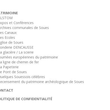
ATRIMOINE
ALSTOM
Expos et Conférences
Archives communales de Soues
Les Canaux
Les Ecoles
Eglise de Soues
Fonderie DENCAUSSE
La glacière / La scierie
Journées européennes du patrimoine
La ligne de chemin de fer
La Papeterie
Le Pont de Soues
Quelques Souessois célèbres
Recensement du patrimoine archéologique de Soues
ONTACT
LITIQUE DE CONFIDENTIALITÉ