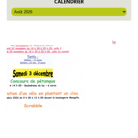
CALENDRIER
le
Soues
Hautes pyrénées